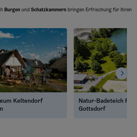
ch
Burgen
und
Schatzkammern
bringen Erfrischung für Ihren
seum Keltendorf
Natur-Badeteich Per
en
Gottsdorf