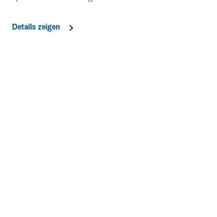
Details zeigen
Kontakt
Social Me
Niederösterreich-CARD
täglich von 8:00 - 18:00 Uhr
Blog & Ve
01/535 05 05
card@noe.co.at
Mein sch
Copyright © Niederösterreich-Card GmbH