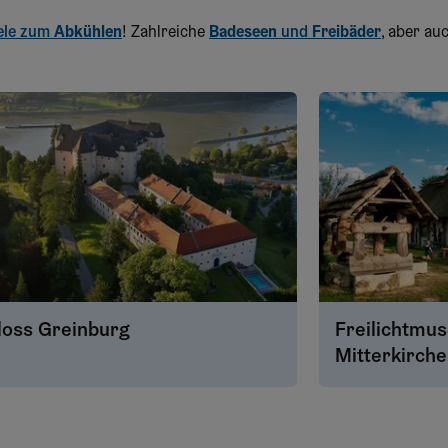
ele zum
Abkühlen
! Zahlreiche
Badeseen
und
Freibäder
, aber au
loss Greinburg
Freilichtmu
Mitterkirch