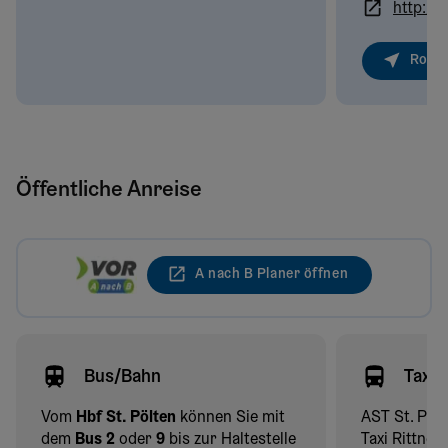
http:/
Route
Öffentliche Anreise
A nach B Planer öffnen
Bus/Bahn
Taxi
Vom
Hbf St. Pölten
können Sie mit
AST St. Pöl
dem
Bus 2
oder
9
bis zur Haltestelle
Taxi Rittner