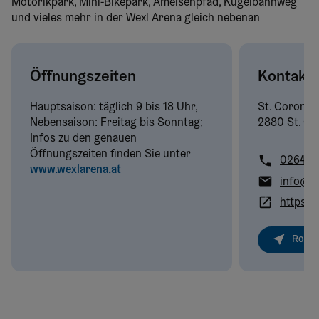
Motorikpark, Mini-Bikepark, Ameisenpfad, Kugelbahnweg
und vieles mehr in der Wexl Arena gleich nebenan
Öffnungszeiten
Kontakt
Hauptsaison: täglich 9 bis 18 Uhr,
St. Corona
Nebensaison: Freitag bis Sonntag;
2880 St. Co
Infos zu den genauen
Öffnungszeiten finden Sie unter
02641/
www.wexlarena.at
info@we
https:/
Route