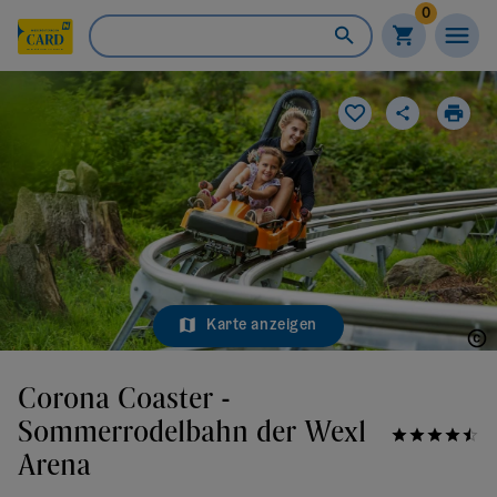
0
Karte anzeigen
Wexl Arena St. Corona am Wechsel
Corona Coaster -
Sommerrodelbahn der Wexl
Arena