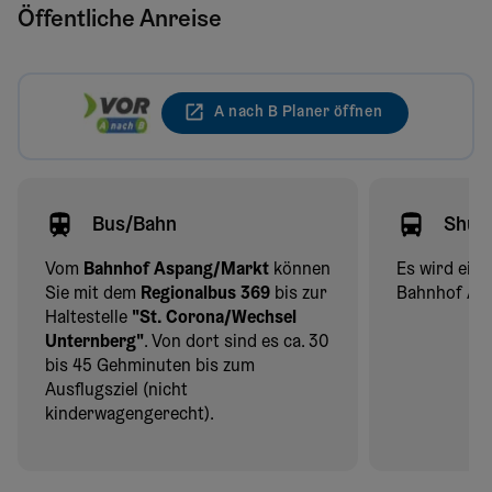
Öffentliche Anreise
A nach B Planer öffnen
Bus/Bahn
Shutt
Vom
Bahnhof Aspang/Markt
können
Es wird ein
Sie mit dem
Regionalbus 369
bis zur
Bahnhof As
Haltestelle
"St. Corona/Wechsel
Unternberg"
. Von dort sind es ca. 30
bis 45 Gehminuten bis zum
Ausflugsziel (nicht
kinderwagengerecht).