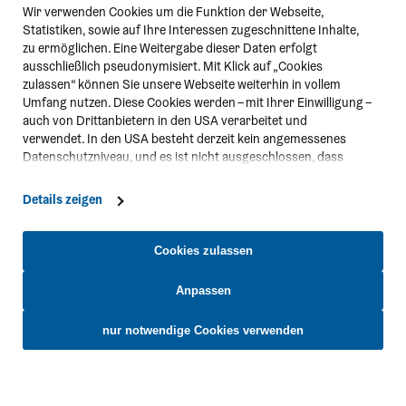
Wir verwenden Cookies um die Funktion der Webseite,
Statistiken, sowie auf Ihre Interessen zugeschnittene Inhalte,
zu ermöglichen. Eine Weitergabe dieser Daten erfolgt
ausschließlich pseudonymisiert. Mit Klick auf „Cookies
zulassen“ können Sie unsere Webseite weiterhin in vollem
Umfang nutzen. Diese Cookies werden – mit Ihrer Einwilligung –
auch von Drittanbietern in den USA verarbeitet und
verwendet. In den USA besteht derzeit kein angemessenes
Datenschutzniveau, und es ist nicht ausgeschlossen, dass
staatliche Sicherheitsbehörden entsprechende Anordnungen
gegenüber den Drittanbietern (Google und Meta Platforms,
Details zeigen
Inc.) treffen, um Zugriff zu Daten zu Kontroll- und
Überwachungszwecken zu erhalten. Dagegen gibt es keine
wirksamen Rechtsbehelfe und Rechtsschutzmöglichkeiten.
Cookies zulassen
Zudem werden von den USA keine geeigneten Garantien für
den Schutz personenbezogener Daten gewährt. Wir leiten nur
Anpassen
Ihre IP-Adresse (in gekürzter Form, sodass keine eindeutige
Kontakt
Zuordnung möglich ist) sowie technische Informationen wie
nur notwendige Cookies verwenden
Browser, Internetanbieter, Endgerät und Bildschirmauflösung
Niederösterreich-CARD
an Google bzw. Meta weiter. Weitere Details betreffend Cookies
täglich von 8:00 - 18:00 Uhr
und einer möglichen späteren Deaktivierung finden Sie in
unserer
Datenschutzerklärung
.