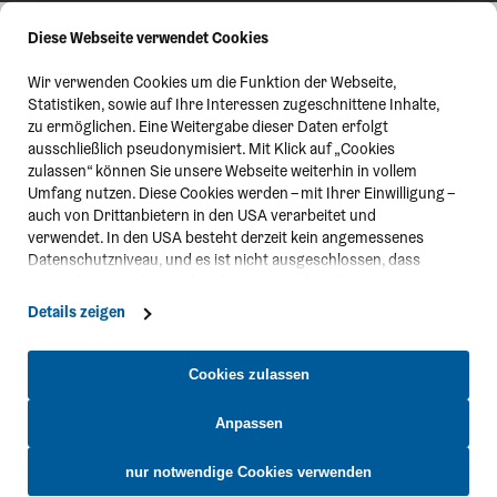
Diese Webseite verwendet Cookies
Wir verwenden Cookies um die Funktion der Webseite,
Statistiken, sowie auf Ihre Interessen zugeschnittene Inhalte,
zu ermöglichen. Eine Weitergabe dieser Daten erfolgt
ausschließlich pseudonymisiert. Mit Klick auf „Cookies
zulassen“ können Sie unsere Webseite weiterhin in vollem
Umfang nutzen. Diese Cookies werden – mit Ihrer Einwilligung –
auch von Drittanbietern in den USA verarbeitet und
verwendet. In den USA besteht derzeit kein angemessenes
Datenschutzniveau, und es ist nicht ausgeschlossen, dass
staatliche Sicherheitsbehörden entsprechende Anordnungen
gegenüber den Drittanbietern (Google und Meta Platforms,
Details zeigen
Inc.) treffen, um Zugriff zu Daten zu Kontroll- und
Überwachungszwecken zu erhalten. Dagegen gibt es keine
wirksamen Rechtsbehelfe und Rechtsschutzmöglichkeiten.
Cookies zulassen
Zudem werden von den USA keine geeigneten Garantien für
den Schutz personenbezogener Daten gewährt. Wir leiten nur
Anpassen
Ihre IP-Adresse (in gekürzter Form, sodass keine eindeutige
Kontakt
Zuordnung möglich ist) sowie technische Informationen wie
nur notwendige Cookies verwenden
Browser, Internetanbieter, Endgerät und Bildschirmauflösung