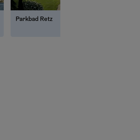
Parkbad Retz
Starj