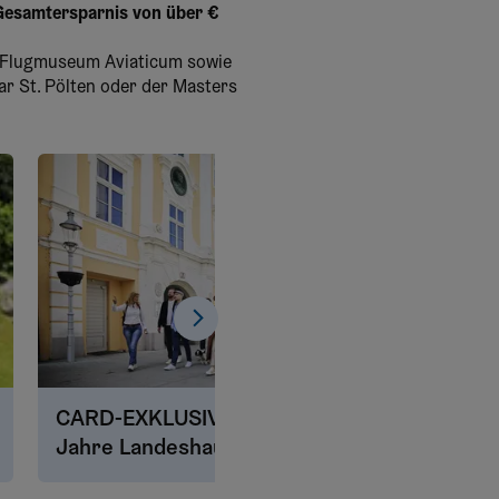
esamtersparnis von über €
s Flugmuseum Aviaticum sowie
ar St. Pölten oder der Masters
CARD-EXKLUSIV: Stadttour 40
August
Jahre Landeshauptstadt St.
Vorau
Pölten