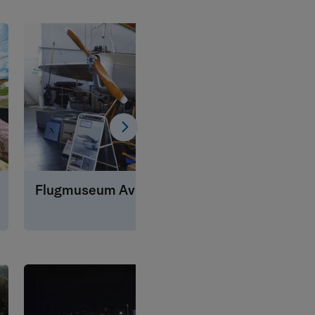
Flugmuseum Aviaticum
Freiba