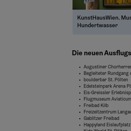
KunstHausWien. Mu
Hundertwasser
Die neuen Ausflugs
Augustiner Chorherren
Begleiteter Rundgang
boulderbar St. Pölten
Edelsteinpark Arena Pö
Eis-Greissler Erlebnis
Flugmuseum Aviaticu
Freibad Kilb
Freizeitzentrum Langa
Gablitzer Freibad
Happyland Eislaufplatz