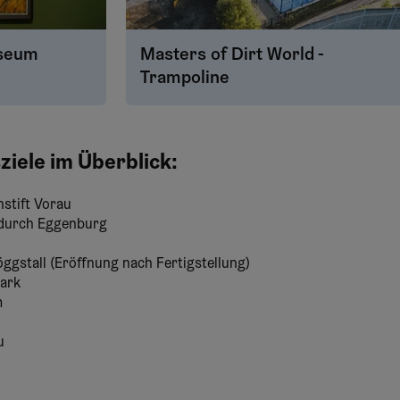
seum
Masters of Dirt World -
Trampoline
ziele im Überblick:
stift Vorau
 durch Eggenburg
ggstall (Eröffnung nach Fertigstellung)
park
m
u