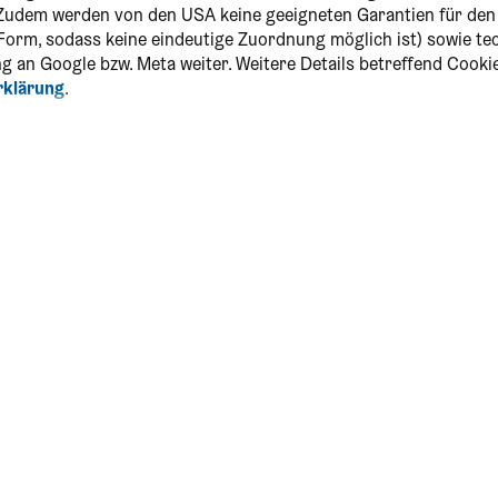
Zudem werden von den USA keine geeigneten Garantien für de
r Form, sodass keine eindeutige Zuordnung möglich ist) sowie t
g an Google bzw. Meta weiter. Weitere Details betreffend Cooki
rklärung
.
dia & Newsletter
NÖ-CARD App
App downloaden und die CARD
unterwegs immer dabei haben!
Download für Android
ranstaltungskalender
Download für iOS
önster CARD-Moment