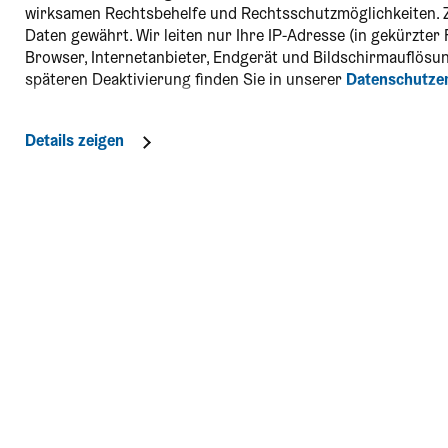
wirksamen Rechtsbehelfe und Rechtsschutzmöglichkeiten. 
Daten gewährt. Wir leiten nur Ihre IP-Adresse (in gekürzte
Browser, Internetanbieter, Endgerät und Bildschirmauflösun
späteren Deaktivierung finden Sie in unserer
Datenschutze
Details zeigen
Kontakt
Social Me
Niederösterreich-CARD
täglich von 8:00 - 18:00 Uhr
Blog & Ve
01/535 05 05
card@noe.co.at
Mein sch