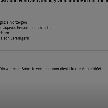
RD und rund 365 Ausflugsziele immer in der Tasc
gsziel vorzeigen
trittspreis-Ersparnisse einsehen
ichern
Saison verlängern
e weiteren Schritte werden Ihnen direkt in der App erklärt.