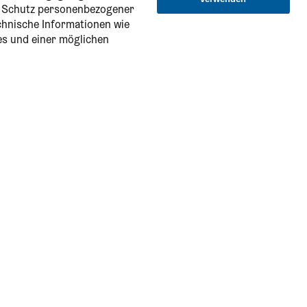
n Schutz personenbezogener
echnische Informationen wie
es und einer möglichen
Service & Information
Onlineshop
Alle CARD-Ausflugsziele
Online-Katalog
Ersparnis-Check
FAQs - Häufige Fragen zur CARD
Bestellformular für Firmenkunden
Information in English