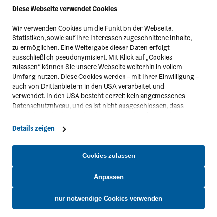
Diese Webseite verwendet Cookies
Wir verwenden Cookies um die Funktion der Webseite,
Statistiken, sowie auf Ihre Interessen zugeschnittene Inhalte,
zu ermöglichen. Eine Weitergabe dieser Daten erfolgt
ausschließlich pseudonymisiert. Mit Klick auf „Cookies
zulassen“ können Sie unsere Webseite weiterhin in vollem
Umfang nutzen. Diese Cookies werden – mit Ihrer Einwilligung –
auch von Drittanbietern in den USA verarbeitet und
verwendet. In den USA besteht derzeit kein angemessenes
Datenschutzniveau, und es ist nicht ausgeschlossen, dass
staatliche Sicherheitsbehörden entsprechende Anordnungen
gegenüber den Drittanbietern (Google und Meta Platforms,
Details zeigen
Inc.) treffen, um Zugriff zu Daten zu Kontroll- und
Überwachungszwecken zu erhalten. Dagegen gibt es keine
wirksamen Rechtsbehelfe und Rechtsschutzmöglichkeiten.
Cookies zulassen
Zudem werden von den USA keine geeigneten Garantien für
den Schutz personenbezogener Daten gewährt. Wir leiten nur
Anpassen
Ihre IP-Adresse (in gekürzter Form, sodass keine eindeutige
Kontakt
Zuordnung möglich ist) sowie technische Informationen wie
nur notwendige Cookies verwenden
Browser, Internetanbieter, Endgerät und Bildschirmauflösung
Niederösterreich-CARD
an Google bzw. Meta weiter. Weitere Details betreffend Cookies