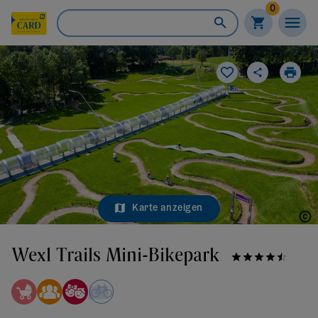
0
Karte anzeigen
Wexl Trails St. Corona am Wechsel
Wexl Trails Mini-Bikepark