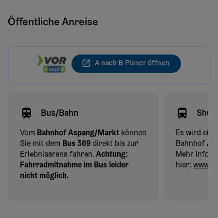
Öffentliche Anreise
A nach B Planer öffnen
Bus/Bahn
Shutt
Vom
Bahnhof Aspang/Markt
können
Es wird ein
Sie mit dem
Bus 369
direkt bis zur
Bahnhof As
Erlebnisarena fahren.
Achtung:
Mehr Infos f
Fahrradmitnahme im Bus leider
hier:
www.wex
nicht möglich.