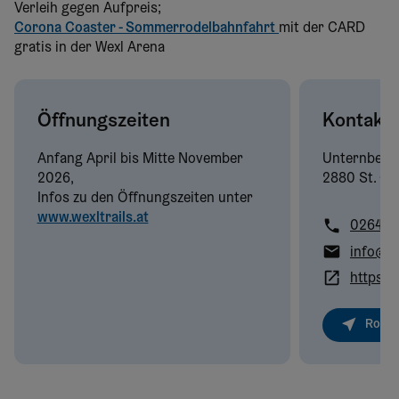
Verleih gegen Aufpreis;
Corona Coaster - Sommerrodelbahnfahrt
mit der CARD
gratis in der Wexl Arena
Öffnungszeiten
Kontakt
Anfang April bis Mitte November
Unternberg
2026,
2880 St. Co
Infos zu den Öffnungszeiten unter
www.wexltrails.at
02641/
info@we
https:/
Route