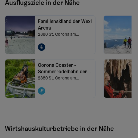
Ausflugsziele in der Nähe
Familienskiland der Wexl
Arena
2880
St. Corona am
Wechsel
Corona Coaster -
Sommerrodelbahn der
Wexl Arena
2880
St. Corona am
Wechsel
Wirtshauskulturbetriebe in der Nähe