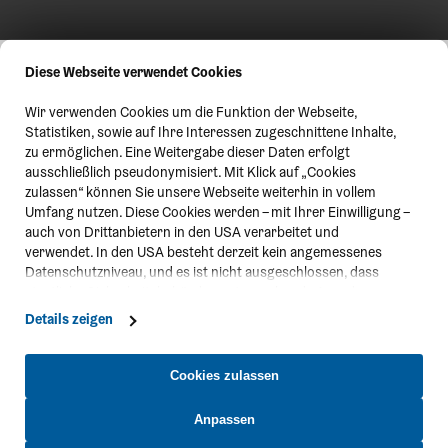
Diese Webseite verwendet Cookies
Wir verwenden Cookies um die Funktion der Webseite,
Statistiken, sowie auf Ihre Interessen zugeschnittene Inhalte,
zu ermöglichen. Eine Weitergabe dieser Daten erfolgt
ausschließlich pseudonymisiert. Mit Klick auf „Cookies
zulassen“ können Sie unsere Webseite weiterhin in vollem
Umfang nutzen. Diese Cookies werden – mit Ihrer Einwilligung –
auch von Drittanbietern in den USA verarbeitet und
verwendet. In den USA besteht derzeit kein angemessenes
Datenschutzniveau, und es ist nicht ausgeschlossen, dass
staatliche Sicherheitsbehörden entsprechende Anordnungen
gegenüber den Drittanbietern (Google und Meta Platforms,
Details zeigen
Inc.) treffen, um Zugriff zu Daten zu Kontroll- und
Überwachungszwecken zu erhalten. Dagegen gibt es keine
wirksamen Rechtsbehelfe und Rechtsschutzmöglichkeiten.
Cookies zulassen
Zudem werden von den USA keine geeigneten Garantien für
den Schutz personenbezogener Daten gewährt. Wir leiten nur
Anpassen
Ihre IP-Adresse (in gekürzter Form, sodass keine eindeutige