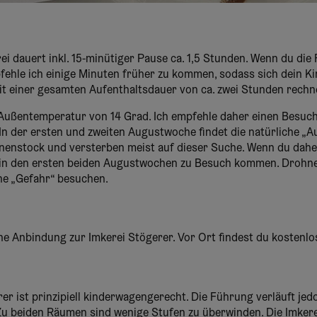
i dauert inkl. 15-minütiger Pause ca. 1,5 Stunden. Wenn du die
hle ich einige Minuten früher zu kommen, sodass sich dein Ki
t einer gesamten Aufenthaltsdauer von ca. zwei Stunden rechn
r Außentemperatur von 14 Grad. Ich empfehle daher einen Besu
n der ersten und zweiten Augustwoche findet die natürliche „Au
enenstock und versterben meist auf dieser Suche. Wenn du dah
u in den ersten beiden Augustwochen zu Besuch kommen. Drohne
ne „Gefahr“ besuchen.
iche Anbindung zur Imkerei Stögerer. Vor Ort findest du kostenlo
er ist prinzipiell kinderwagengerecht. Die Führung verläuft je
Zu beiden Räumen sind wenige Stufen zu überwinden. Die Imkere