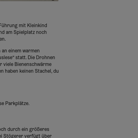
Melanie Gottwald
 Führung mit Kleinkind
nd am Spielplatz noch
en.
ch an einem warmen
slese“ statt. Die Drohnen
er viele Bienenschwärme
n haben keinen Stachel, du
se Parkplätze.
doch durch ein größeres
i Stögerer verfügt über