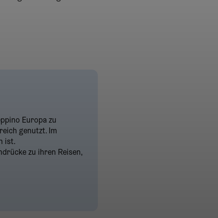
eppino Europa zu
eich genutzt. Im
 ist.
ndrücke zu ihren Reisen,