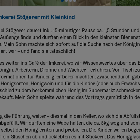
mkerei Stögerer mit Kleinkind
ei Stögerer dauert inkl. 15-minütiger Pause ca. 1,5 Stunden un
Außengelände und durften einen Blick in den kleinsten Bienenst
. Mein Sohn machte sich sofort auf die Suche nach der Königin,
rt war – und fand sie tatsächlich!
s weiter ins Café der Imkerei, wo wir Wissenswertes über das 
Königin, Arbeiterin, Drohne und Wächter – erfuhren. Von Tisch 
Informationen für Kinder greifbarer machten. Zwischendurch ga
 Honigsorten, Honigwein und für die Kinder (oder auch Erwachs
rschied zu dem herkömmlichen Honig im Supermarkt schmecken
ekauft. Mein Sohn spielte während des Vortrags gemütlich in d
 die Führung weiter – diesmal in den Keller, wo sich die Abfüllst
bgefüllt. Wir durften eine Wabe halten, die ca. 3kg wog und som
 selbst den Honig ernten und probieren. Die Kinder waren begei
n ein Gläschen ab und beklebten es mit Stickern. Das Honiggläs