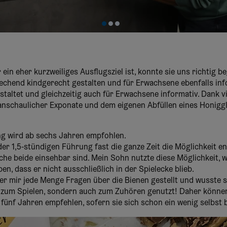
ein eher kurzweiliges Ausflugsziel ist, konnte sie uns richtig b
chend kindgerecht gestalten und für Erwachsene ebenfalls info
taltet und gleichzeitig auch für Erwachsene informativ. Dank vi
anschaulicher Exponate und dem eigenen Abfüllen eines Honigg
ng wird ab sechs Jahren empfohlen.
er 1,5-stündigen Führung fast die ganze Zeit die Möglichkeit en
lche beide einsehbar sind. Mein Sohn nutzte diese Möglichkeit, 
, dass er nicht ausschließlich in der Spielecke blieb.
 mir jede Menge Fragen über die Bienen gestellt und wusste se
r zum Spielen, sondern auch zum Zuhören genutzt! Daher können 
 fünf Jahren empfehlen, sofern sie sich schon ein wenig selbst