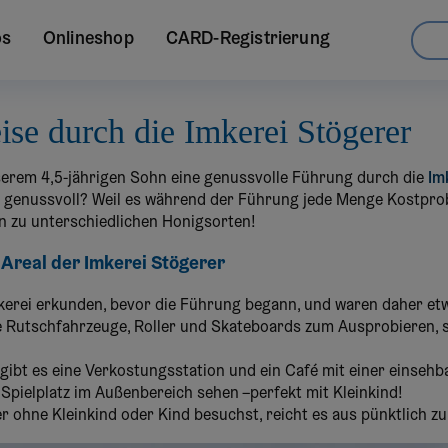
os
Onlineshop
CARD-Registrierung
se durch die Imkerei Stögerer
serem 4,5-jährigen Sohn eine genussvolle Führung durch die
Im
 genussvoll? Weil es während der Führung jede Menge Kostpro
n zu unterschiedlichen Honigsorten!
 Areal der Imkerei Stögerer
mkerei erkunden, bevor die Führung begann, und waren daher etw
e Rutschfahrzeuge, Roller und Skateboards zum Ausprobieren, s
 gibt es eine Verkostungsstation und ein Café mit einer einsehb
Spielplatz im Außenbereich sehen –perfekt mit Kleinkind!
r ohne Kleinkind oder Kind besuchst, reicht es aus pünktlich 