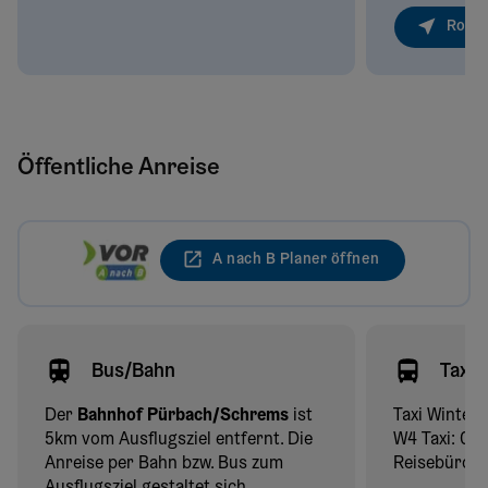
Route
Öffentliche Anreise
A nach B Planer öffnen
Bus/Bahn
Taxi
Der
Bahnhof Pürbach/Schrems
ist
Taxi Winter
5km vom Ausflugsziel entfernt. Die
W4 Taxi: 06
Anreise per Bahn bzw. Bus zum
Reisebüro P
Ausflugsziel gestaltet sich