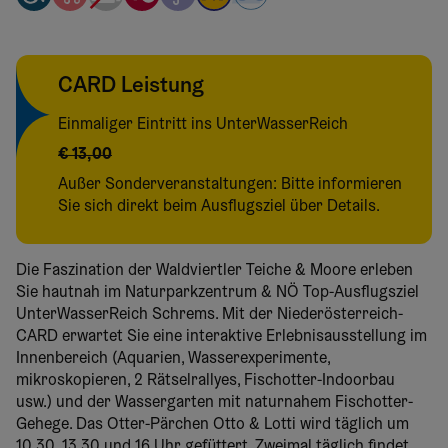
CARD Leistung
Einmaliger Eintritt ins UnterWasserReich
€ 13,00
Außer Sonderveranstaltungen: Bitte informieren
Sie sich direkt beim Ausflugsziel über Details.
Die Faszination der Waldviertler Teiche & Moore erleben
Sie hautnah im Naturparkzentrum & NÖ Top-Ausflugsziel
UnterWasserReich Schrems. Mit der Niederösterreich-
CARD erwartet Sie eine interaktive Erlebnisausstellung im
Innenbereich (Aquarien, Wasserexperimente,
mikroskopieren, 2 Rätselrallyes, Fischotter-Indoorbau
usw.) und der Wassergarten mit naturnahem Fischotter-
Gehege. Das Otter-Pärchen Otto & Lotti wird täglich um
10.30, 13.30 und 16 Uhr gefüttert. Zweimal täglich findet