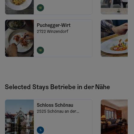
Puchegger-Wirt
2722
Winzendorf
Selected Stays Betriebe in der Nähe
Schloss Schönau
2525
Schönau an der
Triesting