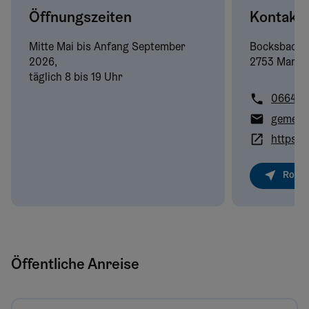
Öffnungszeiten
Kontakt
Mitte Mai bis Anfang September
Bocksbachg
2026,
2753 Markt 
täglich 8 bis 19 Uhr
0664/8
gemeind
Route
Öffentliche Anreise