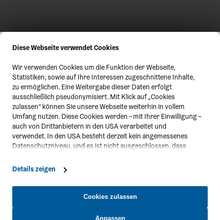
Diese Webseite verwendet Cookies
Wir verwenden Cookies um die Funktion der Webseite,
Statistiken, sowie auf Ihre Interessen zugeschnittene Inhalte,
zu ermöglichen. Eine Weitergabe dieser Daten erfolgt
ausschließlich pseudonymisiert. Mit Klick auf „Cookies
zulassen“ können Sie unsere Webseite weiterhin in vollem
Umfang nutzen. Diese Cookies werden – mit Ihrer Einwilligung –
auch von Drittanbietern in den USA verarbeitet und
verwendet. In den USA besteht derzeit kein angemessenes
Datenschutzniveau, und es ist nicht ausgeschlossen, dass
staatliche Sicherheitsbehörden entsprechende Anordnungen
gegenüber den Drittanbietern (Google und Meta Platforms,
Details zeigen
Inc.) treffen, um Zugriff zu Daten zu Kontroll- und
Überwachungszwecken zu erhalten. Dagegen gibt es keine
wirksamen Rechtsbehelfe und Rechtsschutzmöglichkeiten.
Cookies zulassen
Zudem werden von den USA keine geeigneten Garantien für
den Schutz personenbezogener Daten gewährt. Wir leiten nur
Anpassen