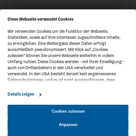
Diese Webseite verwendet Cookies
Wir verwenden Cookies um die Funktion der Webseite,
Statistiken, sowie auf Ihre Interessen zugeschnittene Inhalte,
zu ermöglichen. Eine Weitergabe dieser Daten erfolgt
ausschließlich pseudonymisiert. Mit Klick auf „Cookies
zulassen“ können Sie unsere Webseite weiterhin in vollem
Umfang nutzen. Diese Cookies werden – mit Ihrer Einwilligung –
auch von Drittanbietern in den USA verarbeitet und
verwendet. In den USA besteht derzeit kein angemessenes
Datenschutzniveau, und es ist nicht ausgeschlossen, dass
staatliche Sicherheitsbehörden entsprechende Anordnungen
gegenüber den Drittanbietern (Google und Meta Platforms,
Details zeigen
Inc.) treffen, um Zugriff zu Daten zu Kontroll- und
Überwachungszwecken zu erhalten. Dagegen gibt es keine
wirksamen Rechtsbehelfe und Rechtsschutzmöglichkeiten.
Cookies zulassen
Zudem werden von den USA keine geeigneten Garantien für
den Schutz personenbezogener Daten gewährt. Wir leiten nur
Anpassen
Ihre IP-Adresse (in gekürzter Form, sodass keine eindeutige
Kontakt
Zuordnung möglich ist) sowie technische Informationen wie