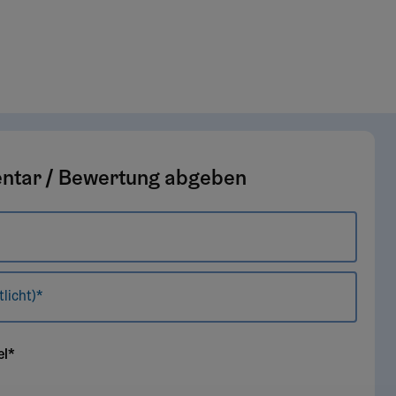
tar / Bewertung abgeben
tlicht)*
el*
y