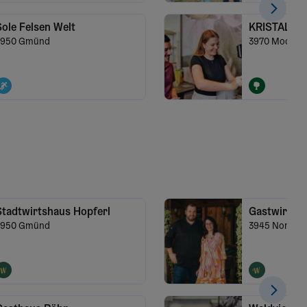
ole Felsen Welt
KRISTALLIUM
3950
Gmünd
3970
Moorba
Stadtwirtshaus Hopferl
Gastwirtsc
3950
Gmünd
3945
Nondor