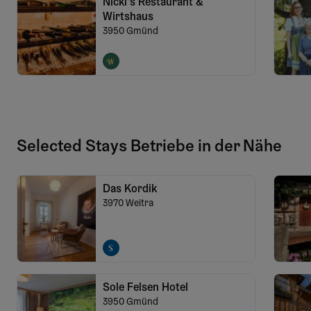
Nicki's Restaurant &
Wirtshaus
3950
Gmünd
Selected Stays Betriebe in der Nähe
Das Kordik
3970
Weitra
Sole Felsen Hotel
3950
Gmünd