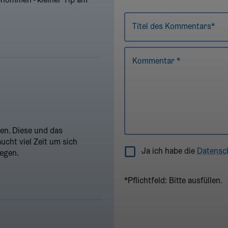
nommen - kleiner Tip am
1 Star
2 Stars
3 Stars
4 Stars
5 Stars
Titel des Kommentars*
Kommentar *
en. Diese und das
ucht viel Zeit um sich
Ja ich habe die
Datensc
wegen.
*Pflichtfeld: Bitte ausfüllen.