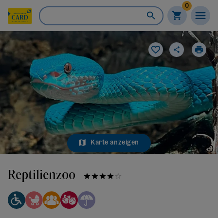
0
Karte anzeigen
Reptilienzoo Forchtenstein GmbH
Reptilienzoo