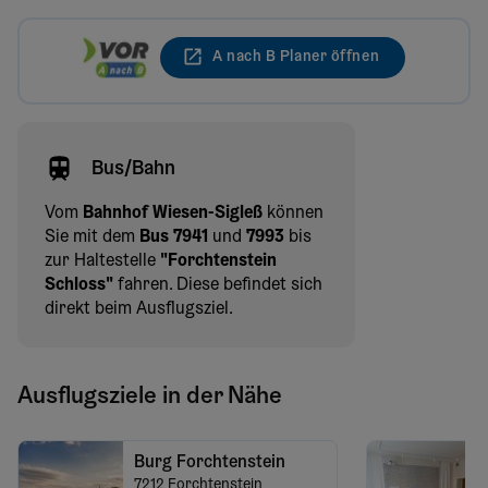
A nach B Planer öffnen
Bus/Bahn
Vom
Bahnhof Wiesen-Sigleß
können
Sie mit dem
Bus 7941
und
7993
bis
zur Haltestelle
"Forchtenstein
Schloss"
fahren. Diese befindet sich
direkt beim Ausflugsziel.
Ausflugsziele in der Nähe
Burg Forchtenstein
7212
Forchtenstein