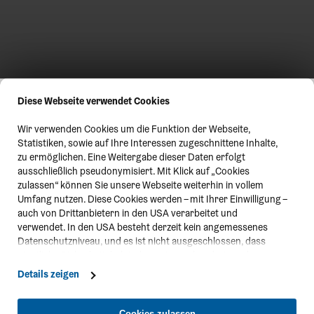
Diese Webseite verwendet Cookies
Wir verwenden Cookies um die Funktion der Webseite,
Statistiken, sowie auf Ihre Interessen zugeschnittene Inhalte,
zu ermöglichen. Eine Weitergabe dieser Daten erfolgt
ausschließlich pseudonymisiert. Mit Klick auf „Cookies
zulassen“ können Sie unsere Webseite weiterhin in vollem
Umfang nutzen. Diese Cookies werden – mit Ihrer Einwilligung –
auch von Drittanbietern in den USA verarbeitet und
verwendet. In den USA besteht derzeit kein angemessenes
Datenschutzniveau, und es ist nicht ausgeschlossen, dass
staatliche Sicherheitsbehörden entsprechende Anordnungen
gegenüber den Drittanbietern (Google und Meta Platforms,
Details zeigen
Inc.) treffen, um Zugriff zu Daten zu Kontroll- und
Überwachungszwecken zu erhalten. Dagegen gibt es keine
wirksamen Rechtsbehelfe und Rechtsschutzmöglichkeiten.
Cookies zulassen