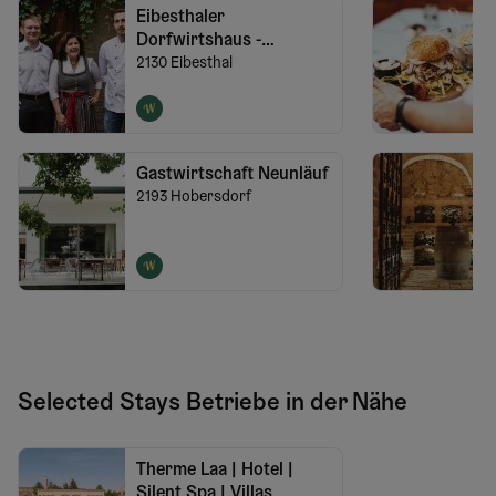
Eibesthaler
Dorfwirtshaus -
Gasthaus Fritsch
2130
Eibesthal
Gastwirtschaft Neunläuf
2193
Hobersdorf
Selected Stays Betriebe in der Nähe
Therme Laa | Hotel |
Silent Spa | Villas