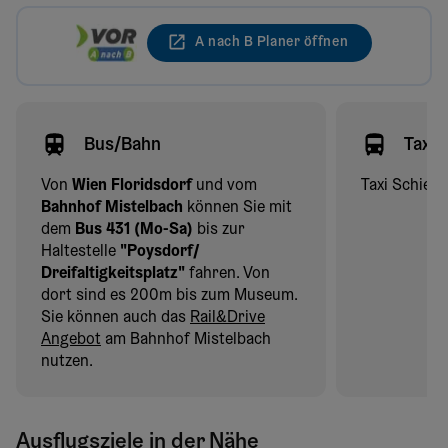
A nach B Planer öffnen
Bus/Bahn
Taxi
Von
Wien Floridsdorf
und vom
Taxi Schief
Bahnhof Mistelbach
können Sie mit
dem
Bus 431 (Mo-Sa)
bis zur
Haltestelle
"Poysdorf/
Dreifaltigkeitsplatz"
fahren. Von
dort sind es 200m bis zum Museum.
Sie können auch das
Rail&Drive
Angebot
am Bahnhof Mistelbach
nutzen.
Ausflugsziele in der Nähe