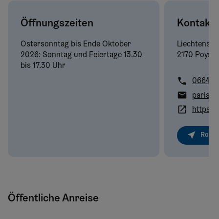
Öffnungszeiten
Kontakt
Ostersonntag bis Ende Oktober
Liechtenste
2026: Sonntag und Feiertage 13.30
2170 Poysdo
bis 17.30 Uhr
0664/5
Route
Öffentliche Anreise