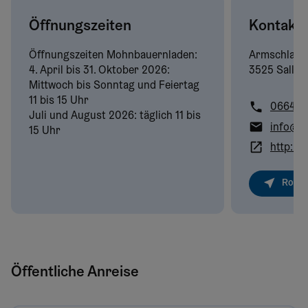
Öffnungszeiten
Kontakt
Öffnungszeiten Mohnbauernladen:
Armschlag
4. April bis 31. Oktober 2026:
3525 Sallin
Mittwoch bis Sonntag und Feiertag
11 bis 15 Uhr
0664/1
Juli und August 2026: täglich 11 bis
info@m
15 Uhr
http://
Route
Öffentliche Anreise