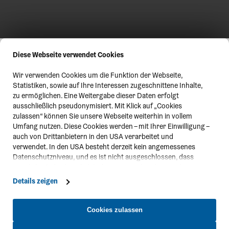
Diese Webseite verwendet Cookies
Wir verwenden Cookies um die Funktion der Webseite,
Statistiken, sowie auf Ihre Interessen zugeschnittene Inhalte,
zu ermöglichen. Eine Weitergabe dieser Daten erfolgt
ausschließlich pseudonymisiert. Mit Klick auf „Cookies
zulassen“ können Sie unsere Webseite weiterhin in vollem
Umfang nutzen. Diese Cookies werden – mit Ihrer Einwilligung –
auch von Drittanbietern in den USA verarbeitet und
verwendet. In den USA besteht derzeit kein angemessenes
Datenschutzniveau, und es ist nicht ausgeschlossen, dass
staatliche Sicherheitsbehörden entsprechende Anordnungen
gegenüber den Drittanbietern (Google und Meta Platforms,
Details zeigen
Inc.) treffen, um Zugriff zu Daten zu Kontroll- und
Überwachungszwecken zu erhalten. Dagegen gibt es keine
wirksamen Rechtsbehelfe und Rechtsschutzmöglichkeiten.
Cookies zulassen
Zudem werden von den USA keine geeigneten Garantien für