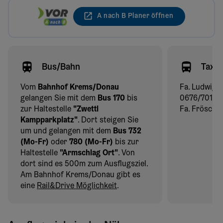
A nach B Planer öffnen
Bus/Bahn
Taxi
Vom
Bahnhof Krems/Donau
Fa. Ludwig 
gelangen Sie mit dem
Bus 170
bis
0676/701 84
zur Haltestelle
"Zwettl
Fa. Fröschl 
Kampparkplatz"
. Dort steigen Sie
um und gelangen mit dem
Bus 732
(Mo-Fr)
oder
780 (Mo-Fr)
bis zur
Haltestelle
"Armschlag Ort"
. Von
dort sind es 500m zum Ausflugsziel.
Am Bahnhof Krems/Donau gibt es
eine
Rail&Drive Möglichkeit
.