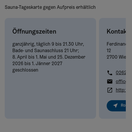
Sauna-Tageskarte gegen Aufpreis erhältlich
Öffnungszeiten
Kontakt
ganzjährig, täglich 9 bis 21.30 Uhr,
Ferdinand G
Bade- und Saunaschluss 21 Uhr;
12
8. April bis 1. Mai und 25. Dezember
2700 Wiene
2026 bis 1. Jänner 2027
geschlossen
02622/
office@
http://
Route