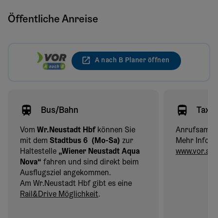
Öffentliche Anreise
A nach B Planer öffnen
Bus/Bahn
Taxi
Vom
Wr.Neustadt Hbf
können Sie
Anrufsammel
mit dem
Stadtbus 6 (Mo-Sa)
zur
Mehr Infos d
Haltestelle
„Wiener Neustadt Aqua
www.vor.at
Nova“
fahren und sind direkt beim
Ausflugsziel angekommen.
Am Wr.Neustadt Hbf gibt es eine
Rail&Drive Möglichkeit
.