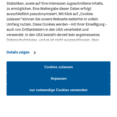
Statistiken, sowie auf Ihre Interessen zugeschnittene Inhalte,
zu ermöglichen. Eine Weitergabe dieser Daten erfolgt
ausschließlich pseudonymisiert. Mit Klick auf „Cookies
zulassen“ können Sie unsere Webseite weiterhin in vollem
Umfang nutzen. Diese Cookies werden – mit Ihrer Einwilligung –
auch von Drittanbietern in den USA verarbeitet und
verwendet. In den USA besteht derzeit kein angemessenes
Datenschutzniveau, und es ist nicht ausgeschlossen, dass
staatliche Sicherheitsbehörden entsprechende Anordnungen
gegenüber den Drittanbietern (Google und Meta Platforms,
Details zeigen
Inc.) treffen, um Zugriff zu Daten zu Kontroll- und
Überwachungszwecken zu erhalten. Dagegen gibt es keine
wirksamen Rechtsbehelfe und Rechtsschutzmöglichkeiten.
Cookies zulassen
Zudem werden von den USA keine geeigneten Garantien für
den Schutz personenbezogener Daten gewährt. Wir leiten nur
Anpassen
Ihre IP-Adresse (in gekürzter Form, sodass keine eindeutige
Kontakt
Zuordnung möglich ist) sowie technische Informationen wie
nur notwendige Cookies verwenden
Browser, Internetanbieter, Endgerät und Bildschirmauflösung
Niederösterreich-CARD
an Google bzw. Meta weiter. Weitere Details betreffend Cookies
täglich von 8:00 - 18:00 Uhr
und einer möglichen späteren Deaktivierung finden Sie in
unserer
Datenschutzerklärung
.
01/535 05 05