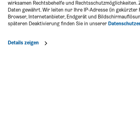
wirksamen Rechtsbehelfe und Rechtsschutzmöglichkeiten. 
Daten gewährt. Wir leiten nur Ihre IP-Adresse (in gekürzte
Browser, Internetanbieter, Endgerät und Bildschirmauflösun
späteren Deaktivierung finden Sie in unserer
Datenschutze
Details zeigen
Kontakt
Social Me
Niederösterreich-CARD
täglich von 8:00 - 18:00 Uhr
Blog & Ve
01/535 05 05
card@noe.co.at
Mein sch