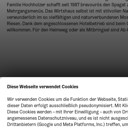
Familie Hochholzer schafft seit 1987 bravourös den Spagat
Mehrgangsmenüs. Das Wirtshaus selbst ist mit stilvollen Na
verwunderlich im so vielfältigen und naturverbundenen Most
Riesen. Dank dem angeschlossenen Hotelbetrieb sind beim 
willkommen. Für den Heimweg oder als Mitbringsel sind Ab-
Diese Webseite verwendet Cookies
Wir verwenden Cookies um die Funktion der Webseite, Statis
dieser Daten erfolgt ausschließlich pseudonymisiert. Mit K
Diese Cookies werden – mit Ihrer Einwilligung – auch von Dr
angemessenes Datenschutzniveau, und es ist nicht ausges
Drittanbietern (Google und Meta Platforms, Inc.) treffen, 