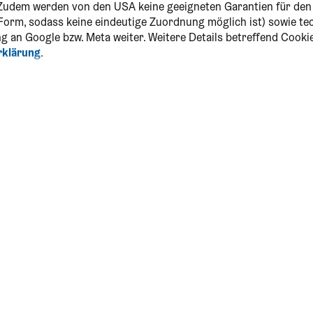
Zudem werden von den USA keine geeigneten Garantien für de
r Form, sodass keine eindeutige Zuordnung möglich ist) sowie t
g an Google bzw. Meta weiter. Weitere Details betreffend Cooki
rklärung
.
dia & Newsletter
NÖ-CARD App
App downloaden und die CARD
unterwegs immer dabei haben!
Download für Android
ranstaltungskalender
Download für iOS
önster CARD-Moment