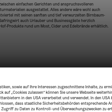
 zwischen einfachen Gerichten und anspruchsvolleren
turmaterialien ausgestattet. Alles andere wäre wohl auch
viertel mit seinen sanften und tief verwurzelten Birnbaum-
Gafringwirt auch Urlauber und Businessgäste herzlich
Hof-Produkte rund um Most, Cider und Edelbrände erhältlich.
tiken, sowie auf Ihre Interessen zugeschnittene Inhalte, zu erm
lick auf „Cookies zulassen“ können Sie unsere Webseite weiterhi
ittanbietern in den USA verarbeitet und verwendet. In den USA 
chlossen, dass staatliche Sicherheitsbehörden entsprechende
um Zugriff zu Daten zu Kontroll- und Überwachungszwecken zu er