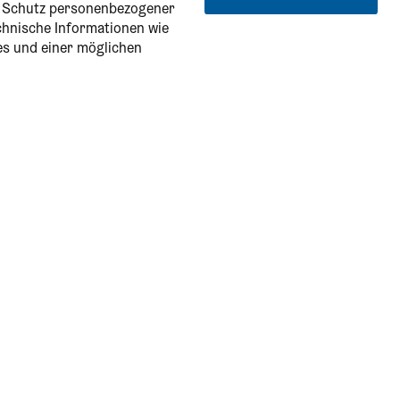
n Schutz personenbezogener
echnische Informationen wie
es und einer möglichen
Service & Information
Onlineshop
Alle CARD-Ausflugsziele
Online-Katalog
Ersparnis-Check
FAQs - Häufige Fragen zur CARD
Bestellformular für Firmenkunden
Information in English