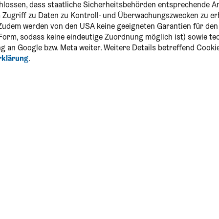
chlossen, dass staatliche Sicherheitsbehörden entsprechende
um Zugriff zu Daten zu Kontroll- und Überwachungszwecken zu er
Zudem werden von den USA keine geeigneten Garantien für de
r Form, sodass keine eindeutige Zuordnung möglich ist) sowie t
g an Google bzw. Meta weiter. Weitere Details betreffend Cooki
rklärung
.
dia & Newsletter
NÖ-CARD App
App downloaden und die CARD
unterwegs immer dabei haben!
Download für Android
ranstaltungskalender
Download für iOS
önster CARD-Moment