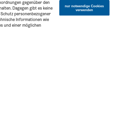
 Anordnungen gegenüber den
nur notwendige Cookies
halten. Dagegen gibt es keine
verwenden
n Schutz personenbezogener
echnische Informationen wie
es und einer möglichen
Service & Information
Onlineshop
Alle CARD-Ausflugsziele
Online-Katalog
Ersparnis-Check
FAQs - Häufige Fragen zur CARD
Bestellformular für Firmenkunden
Information in English