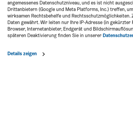
angemessenes Datenschutzniveau, und es ist nicht ausges
Drittanbietern (Google und Meta Platforms, Inc.) treffen, 
wirksamen Rechtsbehelfe und Rechtsschutzmöglichkeiten. 
Daten gewährt. Wir leiten nur Ihre IP-Adresse (in gekürzte
Browser, Internetanbieter, Endgerät und Bildschirmauflösun
späteren Deaktivierung finden Sie in unserer
Datenschutze
Details zeigen
Kontakt
Social Me
Niederösterreich-CARD
täglich von 8:00 - 18:00 Uhr
Blog & Ve
01/535 05 05
card@noe.co.at
Mein sch