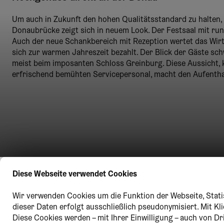
Um auch in Zukunft den hohen Qualitätsstandard zu halten, 
Donaubrücke zeigt sich in neuem Look. Der Festsaal mit run
Auch der neue Schankbereich mit Rezeption wertet das Wirt
sich zur warmen Jahreszeit bezahlt. Der Blick der Gäste sc
meist beim imposanten Schloss Greinburg. Diese Aussicht, 
erfrischend bemühten Servicepersonal, macht den Aufenthal
Diese Webseite verwendet Cookies
Wir verwenden Cookies um die Funktion der Webseite, Statis
dieser Daten erfolgt ausschließlich pseudonymisiert. Mit K
Diese Cookies werden – mit Ihrer Einwilligung – auch von Dr