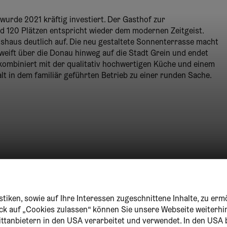
wurde 2021 kräftig investiert. Der Gasthof zur
d 120 Plätzen entspricht wieder dem modernen Zeitgeist.
shaus deutlich auf. Die neu gestaltete Sonnenterrasse macht
hweift über die Donau hinweg auf die Stadt Grein und endet
kombiniert mit der qualitativ hochwertigen Küche und einem
t in dem familiär geführten Betrieb zu einer runden Sache.
tiken, sowie auf Ihre Interessen zugeschnittene Inhalte, zu erm
lick auf „Cookies zulassen“ können Sie unsere Webseite weiterhi
ittanbietern in den USA verarbeitet und verwendet. In den USA 