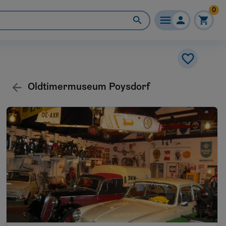
0
Oldtimermuseum Poysdorf
Oldtimermuseum Poysdorf
2170
Poysdorf
Vino Versum WEIN+TRAUBEN
Welt
2170
Poysdorf