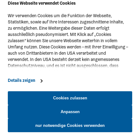
Diese Webseite verwendet Cookies
Seit 1083 beten und arbeiten Mönche auf dem
Göttweiger Berg, der auch für seine Gäste Kraftquelle
Wir verwenden Cookies um die Funktion der Webseite,
und Ort der Begegnung ist. Das UNESCO-Welterbe
Statistiken, sowie auf Ihre Interessen zugeschnittene Inhalte,
Göttweig zählt zu den ältesten Klöstern Österreichs.
zu ermöglichen. Eine Weitergabe dieser Daten erfolgt
Im Museum erleben Sie die barocke Pracht und das
ausschließlich pseudonymisiert. Mit Klick auf „Cookies
epochale Troger-Fresko über der monumentalen
zulassen“ können Sie unsere Webseite weiterhin in vollem
Kaiserstiege.
Umfang nutzen. Diese Cookies werden – mit Ihrer Einwilligung –
auch von Drittanbietern in den USA verarbeitet und
verwendet. In den USA besteht derzeit kein angemessenes
Öffnungszeiten
Datenschutzniveau, und es ist nicht ausgeschlossen, dass
staatliche Sicherheitsbehörden entsprechende Anordnungen
21. März bis 1. November 2026: täglich 10 bis 18 Uhr,
gegenüber den Drittanbietern (Google und Meta Platforms,
2. November bis 23. Dezember 2026: täglich 10 bis 17
Details zeigen
Inc.) treffen, um Zugriff zu Daten zu Kontroll- und
Uhr;
Überwachungszwecken zu erhalten. Dagegen gibt es keine
21. und 22. Mai 2026 geschlossen
wirksamen Rechtsbehelfe und Rechtsschutzmöglichkeiten.
Cookies zulassen
Benediktinerstift
Minigolf
Zudem werden von den USA keine geeigneten Garantien für
Göttweig
Bahneng
den Schutz personenbezogener Daten gewährt. Wir leiten nur
Anpassen
Zur Detailseite
Krems-
Ihre IP-Adresse (in gekürzter Form, sodass keine eindeutige
Zuordnung möglich ist) sowie technische Informationen wie
nur notwendige Cookies verwenden
Browser, Internetanbieter, Endgerät und Bildschirmauflösung
an Google bzw. Meta weiter. Weitere Details betreffend Cookies