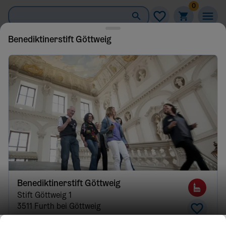
0
Benediktinerstift Göttweig
Filter
4
Benediktinerstift Göttweig
Stift Göttweig
1
3511
Furth bei Göttweig