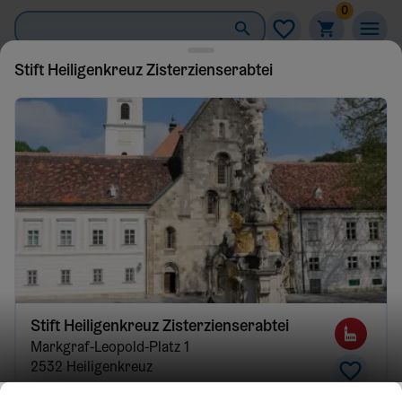
0
Stift Heiligenkreuz Zisterzienserabtei
Filter
Stift Heiligenkreuz Zisterzienserabtei
Markgraf-Leopold-Platz
1
2532
Heiligenkreuz