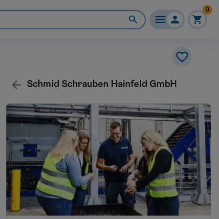
0
Schmid Schrauben Hainfeld GmbH
Schmid Schrauben Hainfeld
GmbH
3170
Hainfeld
Hainfeld|Museum
3170
Hainfeld