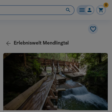
0
Erlebniswelt Mendlingtal
Erlebniswelt Mendlingtal
3345
Göstling an der Ybbs
Wanderparadies Hochkar
3345
Göstling / Ybbs