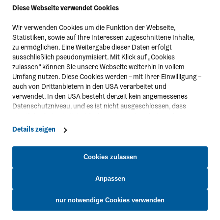
Diese Webseite verwendet Cookies
Wir verwenden Cookies um die Funktion der Webseite,
Statistiken, sowie auf Ihre Interessen zugeschnittene Inhalte,
zu ermöglichen. Eine Weitergabe dieser Daten erfolgt
ausschließlich pseudonymisiert. Mit Klick auf „Cookies
2
zulassen“ können Sie unsere Webseite weiterhin in vollem
Umfang nutzen. Diese Cookies werden – mit Ihrer Einwilligung –
auch von Drittanbietern in den USA verarbeitet und
verwendet. In den USA besteht derzeit kein angemessenes
Datenschutzniveau, und es ist nicht ausgeschlossen, dass
staatliche Sicherheitsbehörden entsprechende Anordnungen
gegenüber den Drittanbietern (Google und Meta Platforms,
Details zeigen
Inc.) treffen, um Zugriff zu Daten zu Kontroll- und
Überwachungszwecken zu erhalten. Dagegen gibt es keine
wirksamen Rechtsbehelfe und Rechtsschutzmöglichkeiten.
Cookies zulassen
Zudem werden von den USA keine geeigneten Garantien für
Geymüllerschlössel
Burg Li
den Schutz personenbezogener Daten gewährt. Wir leiten nur
Anpassen
Ihre IP-Adresse (in gekürzter Form, sodass keine eindeutige
Zuordnung möglich ist) sowie technische Informationen wie
nur notwendige Cookies verwenden
Browser, Internetanbieter, Endgerät und Bildschirmauflösung
an Google bzw. Meta weiter. Weitere Details betreffend Cookies