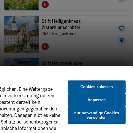
Stift Heiligenkreuz
Zisterzienserabtei
2532
Heiligenkreuz
Stift Herzogenburg
3130
Herzogenburg
Cookies zulassen
öglichen. Eine Weitergabe
n in vollem Umfang nutzen.
Anpassen
besteht derzeit kein
Benediktinerstift Göttweig
 Anordnungen gegenüber den
3511
Furth bei Göttweig
nur notwendige Cookies
halten. Dagegen gibt es keine
verwenden
n Schutz personenbezogener
echnische Informationen wie