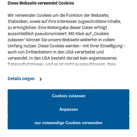
Diese Webseite verwendet Cookies
3
2
Wir verwenden Cookies um die Funktion der Webseite,
4
Statistiken, sowie auf Ihre Interessen zugeschnittene Inhalte,
zu ermöglichen. Eine Weitergabe dieser Daten erfolgt
2
ausschließlich pseudonymisiert. Mit Klick auf „Cookies
zulassen“ können Sie unsere Webseite weiterhin in vollem
Umfang nutzen. Diese Cookies werden – mit Ihrer Einwilligung –
auch von Drittanbietern in den USA verarbeitet und
verwendet. In den USA besteht derzeit kein angemessenes
Datenschutzniveau, und es ist nicht ausgeschlossen, dass
2
staatliche Sicherheitsbehörden entsprechende Anordnungen
gegenüber den Drittanbietern (Google und Meta Platforms,
Details zeigen
Inc.) treffen, um Zugriff zu Daten zu Kontroll- und
Überwachungszwecken zu erhalten. Dagegen gibt es keine
wirksamen Rechtsbehelfe und Rechtsschutzmöglichkeiten.
Cookies zulassen
Mountainbike
Gablitze
Zudem werden von den USA keine geeigneten Garantien für
Trailcenter Wien
den Schutz personenbezogener Daten gewährt. Wir leiten nur
Anpassen
Ihre IP-Adresse (in gekürzter Form, sodass keine eindeutige
Zuordnung möglich ist) sowie technische Informationen wie
nur notwendige Cookies verwenden
Browser, Internetanbieter, Endgerät und Bildschirmauflösung
an Google bzw. Meta weiter. Weitere Details betreffend Cookies