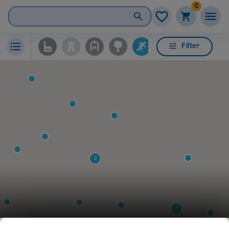
0
Filter
2
3
4
4